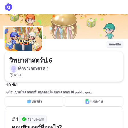
วิทยาศาสตร์ป.6
เด็กชายกฤษกร ศ
แมตช์ทีม
วิทยาศาสตร์ป.6
เด็กชายกฤษกร ศ
23
10 ข้อ
อนุญาตให้คำตอบที่ไม่ถูกต้อง
ซ่อนคำตอบ
public quiz
บัตรคำ
แผ่นงาน
# 1
เลือกประเภท
คอมพิวเตอร์คืออะไร?