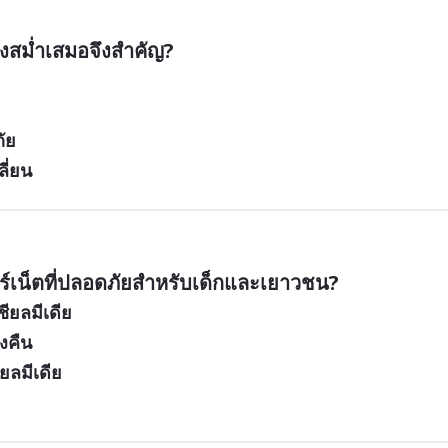
งสม่ำเสมอจึงสำคัญ?
ัย
ี่ยน
์เน็ตที่ปลอดภัยสำหรับเด็กและเยาวชน?
ียลมีเดีย
งคืน
ยลมีเดีย