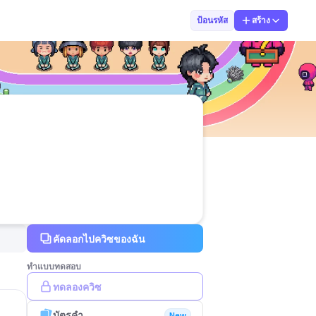
ศิรินทร์ประภา
ป้อนรหัส
สร้าง
คัดลอกไปควิซของฉัน
ทำแบบทดสอบ
ทดลองควิซ
บัตรคำ
New