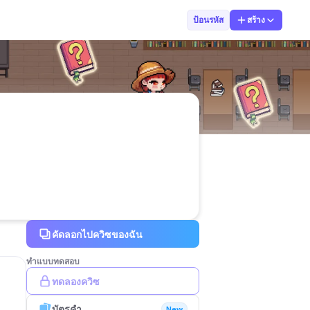
Fuse Kung TH
ป้อนรหัส
สร้าง
คัดลอกไปควิซของฉัน
ทำแบบทดสอบ
ทดลองควิซ
บัตรคำ
New