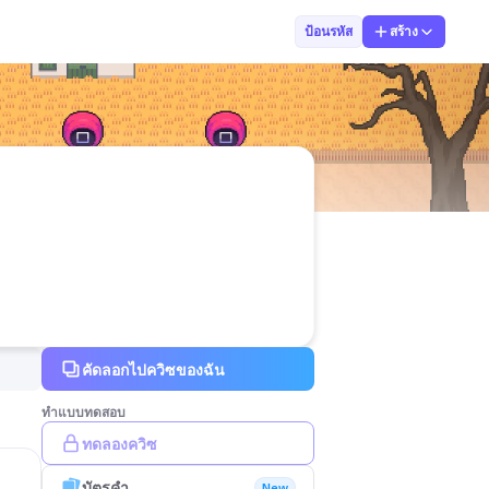
Ploykaeo Boony
ป้อนรหัส
สร้าง
คัดลอกไปควิซของฉัน
ทำแบบทดสอบ
ทดลองควิซ
บัตรคำ
New