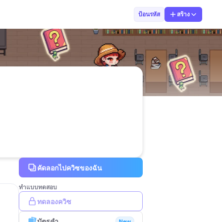
panida.jaturas
ป้อนรหัส
สร้าง
คัดลอกไปควิซของฉัน
ทำแบบทดสอบ
ทดลองควิซ
บัตรคำ
New