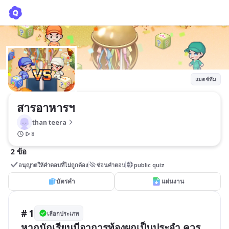
สารอาหารฯ
than teera
แมตช์ทีม
สารอาหารฯ
than teera
8
2 ข้อ
อนุญาตให้คำตอบที่ไม่ถูกต้อง
ซ่อนคำตอบ
public quiz
บัตรคำ
แผ่นงาน
# 1
เลือกประเภท
หากนักเรียนมีอาการท้องผูกเป็นประจำ ควร