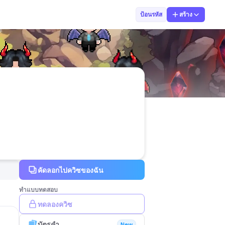
3DA07_SAOWALUK
ป้อนรหัส
สร้าง
คัดลอกไปควิซของฉัน
ทำแบบทดสอบ
ทดลองควิซ
บัตรคำ
New