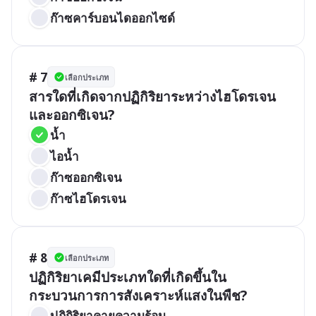
ก๊าซคาร์บอนไดออกไซด์
# 7
เลือกประเภท
สารใดที่เกิดจากปฏิกิริยาระหว่างไฮโดรเจน
และออกซิเจน?
น้ำ
ไอน้ำ
ก๊าซออกซิเจน
ก๊าซไฮโดรเจน
# 8
เลือกประเภท
ปฏิกิริยาเคมีประเภทใดที่เกิดขึ้นใน
กระบวนการการสังเคราะห์แสงในพืช?
ปฏิกิริยาคายความร้อน