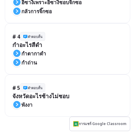
อิซางิเพราะอิซางิชอบจิ๊กซอ
กลัวการจิ๊กซอ
# 4
คำตอบสั้น
กำอะไรสีดำ
กำดากาดำ
กำถ่าน
# 5
คำตอบสั้น
จังหวัดอะไรช้างไม่ชอบ
พังงา
การแชร์ Google Classroom