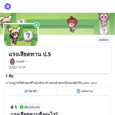
แรงเสียดทาน ป.5
math
เล่นอิสระ
แรงเสียดทาน ป.5
math
11
99
7 ข้อ
อนุญาตให้คำตอบที่ไม่ถูกต้อง
แสดงคำตอบเมื่อตอบผิด
public quiz
บัตรคำ
แผ่นงาน
# 1
เลือกประเภท
แรงเสียดทานคืออะไร?