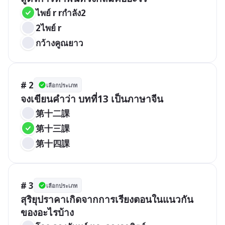
ไพย์ r rกำลัง2
2ไพย์ r
กว้างคูณยาว
# 2
เลือกประเภท
จงเขียนคำว่า บทที่13 เป็นภาษาจีน
第十二課
第十三課
第十四課
# 3
เลือกประเภท
สุริยุปราคาเกิดจากการเรียงตอนในแนวกัน
ของอะไรบ้าง