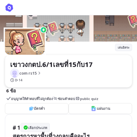
เขาวงกตป.6/1เลขที่15กับ17
com rs15
เล่นอิสระ
เขาวงกตป.6/1เลขที่15กับ17
com rs15
14
6 ข้อ
อนุญาตให้คำตอบที่ไม่ถูกต้อง
ซ่อนคำตอบ
public quiz
บัตรคำ
แผ่นงาน
# 1
เลือกประเภท
สูตรการหาพื้นที่วงกลมคืออะไร