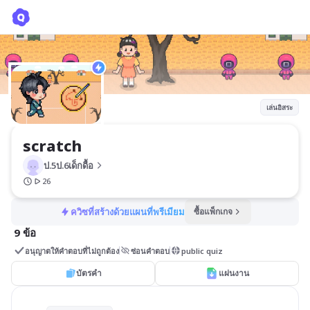
scratch
ป.5ป.6เด็กดื้อ
เล่นอิสระ
scratch
ป.5ป.6เด็กดื้อ
26
ควิซที่สร้างด้วยแผนที่พรีเมียม
ซื้อแพ็กเกจ
9 ข้อ
อนุญาตให้คำตอบที่ไม่ถูกต้อง
ซ่อนคำตอบ
public quiz
บัตรคำ
แผ่นงาน