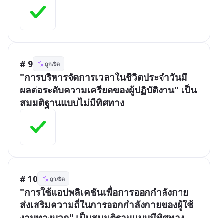
# 9
ถูก/ผิด
"การบริหารจัดการเวลาในชีวิตประจำวันมี
ผลต่อระดับความเครียดของผู้ปฏิบัติงาน" เป็น
สมมติฐานแบบไม่มีทิศทาง
# 10
ถูก/ผิด
"การใช้แอปพลิเคชันเพื่อการออกกำลังกาย
ส่งเสริมความถี่ในการออกกำลังกายของผู้ใช้
งานทางบวก" เป็นสมมติฐานแบบมีทิศทาง