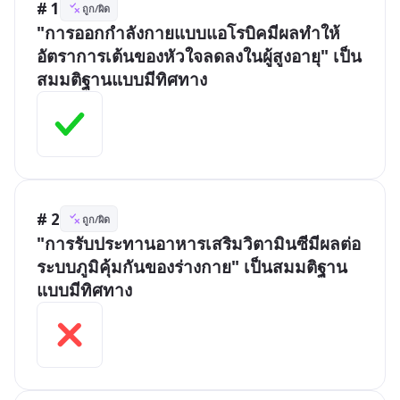
# 1
ถูก/ผิด
"การออกกำลังกายแบบแอโรบิคมีผลทำให้
อัตราการเต้นของหัวใจลดลงในผู้สูงอายุ" เป็น
สมมติฐานแบบมีทิศทาง
# 2
ถูก/ผิด
"การรับประทานอาหารเสริมวิตามินซีมีผลต่อ
ระบบภูมิคุ้มกันของร่างกาย" เป็นสมมติฐาน
แบบมีทิศทาง