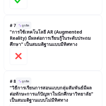
# 7
ถูก/ผิด
"การใช้เทคโนโลยี AR (Augmented 
Reality) มีผลต่อการเรียนรู้ในระดับประถม
ศึกษา" เป็นสมมติฐานแบบมีทิศทาง
# 8
ถูก/ผิด
"วิธีการเรียนการสอนแบบกลุ่มสัมพันธ์มีผล
ต่อทักษะการแก้ปัญหาในนักศึกษาวิทยาลัย" 
เป็นสมมติฐานแบบไม่มีทิศทาง