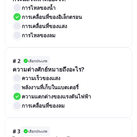
การไหลของน้ำ
การเคลื่อนที่ของอิเล็กตรอน
การเคลื่อนที่ของแสง
การไหลของลม
# 2
เลือกประเภท
ความต่างศักย์หมายถึงอะไร?
ความเร็วของแสง
พลังงานที่เก็บในแบตเตอรี่
ความแตกต่างของแรงดันไฟฟ้า
การเคลื่อนที่ของลม
# 3
เลือกประเภท