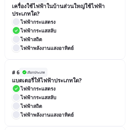
เครื่องใช้ไฟฟ้าในบ้านส่วนใหญ่ใช้ไฟฟ้า
ประเภทใด?
ไฟฟ้ากระแสตรง
ไฟฟ้ากระแสสลับ
ไฟฟ้าสถิต
ไฟฟ้าพลังงานแสงอาทิตย์
# 6
เลือกประเภท
แบตเตอรี่ให้ไฟฟ้าประเภทใด?
ไฟฟ้ากระแสตรง
ไฟฟ้ากระแสสลับ
ไฟฟ้าสถิต
ไฟฟ้าพลังงานแสงอาทิตย์