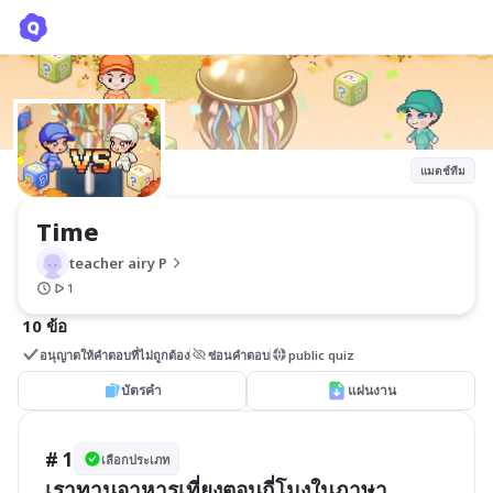
Time
teacher airy P
แมตช์ทีม
Time
teacher airy P
1
10 ข้อ
อนุญาตให้คำตอบที่ไม่ถูกต้อง
ซ่อนคำตอบ
public quiz
บัตรคำ
แผ่นงาน
# 1
เลือกประเภท
เราทานอาหารเที่ยงตอนกี่โมงในภาษา