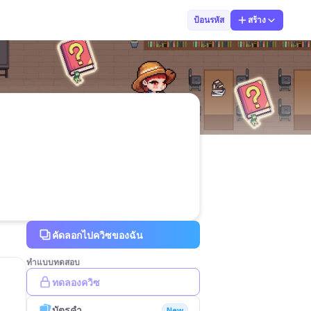
Krunoon
ป้อนรหัส
สร้าง
คัดลอกไปควิซของฉัน
ทำแบบทดสอบ
ทดลองควิซ
บัตรคำ
New