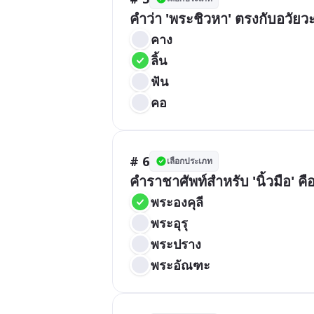
คำว่า 'พระชิวหา' ตรงกับอวัยว
คาง
ลิ้น
ฟัน
คอ
# 6
เลือกประเภท
คำราชาศัพท์สำหรับ 'นิ้วมือ' ค
พระองคุลี
พระอุรุ
พระปราง
พระอัณฑะ