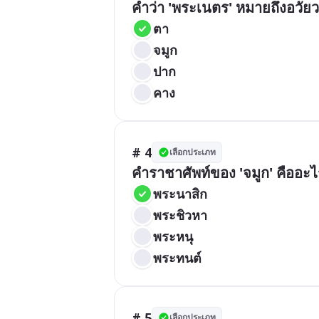
คำว่า 'พระเนตร' หมายถึงอวัย
ตา
จมูก
ปาก
คาง
# 4
เลือกประเภท
คำราชาศัพท์ของ 'จมูก' คืออะ
พระนาสิก
พระชิวหา
พระหนุ
พระทนต์
# 5
เลือกประเภท