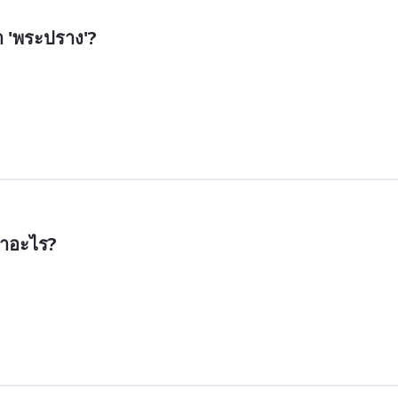
่า 'พระปราง'?
่าอะไร?