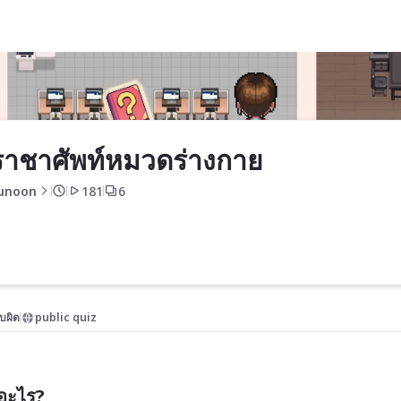
าชาศัพท์หมวดร่างกาย
unoon
181
6
บผิด
public quiz
ออะไร?