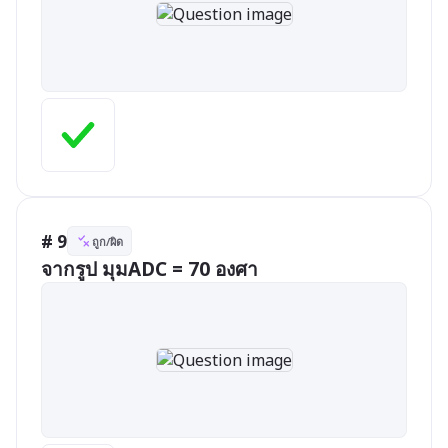
# 9
ถูก/ผิด
จากรูป มุมADC = 70 องศา