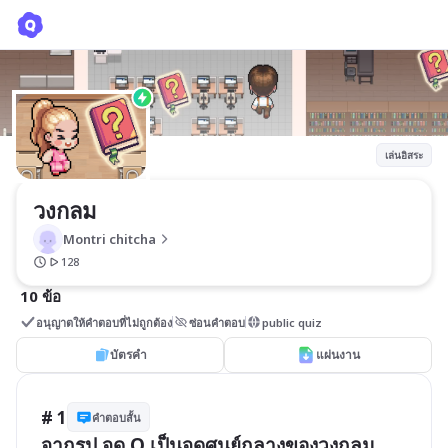
วงกลม
Montri chitcha
เล่นอิสระ
วงกลม
Montri chitcha
128
10 ข้อ
อนุญาตให้คำตอบที่ไม่ถูกต้อง
ซ่อนคำตอบ
public quiz
บัตรคำ
แผ่นงาน
# 1
คำตอบสั้น
จากรูป จุด O เป็นจุดศูนย์กลางของวงกลม 