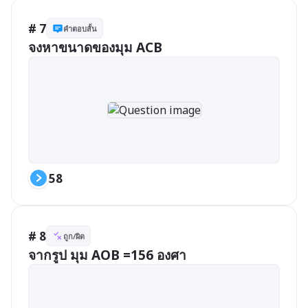
# 7
คำตอบสั้น
จงหาขนาดของมุม ACB
58
# 8
ถูก/ผิด
จากรูป มุม AOB =156 องศา