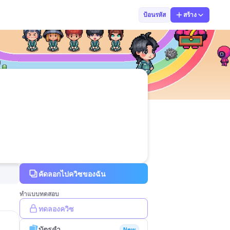
ครูกี้
ป้อนรหัส
สร้าง
คัดลอกไปควิซของฉัน
ทำแบบทดสอบ
ทดลองควิซ
บัตรคำ
New