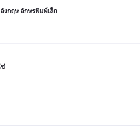
ังกฤษ อักษรพิมพ์เล็ก
ช่