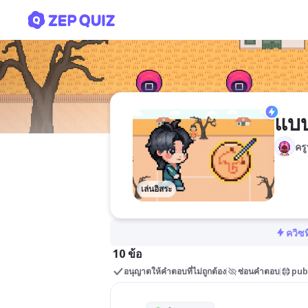
แบบรูปของจำนวน(คัดลอก)
แบบ
ครู
เล่นอิสระ
ควิซท
10 ข้อ
อนุญาตให้คำตอบที่ไม่ถูกต้อง
ซ่อนคำตอบ
pub