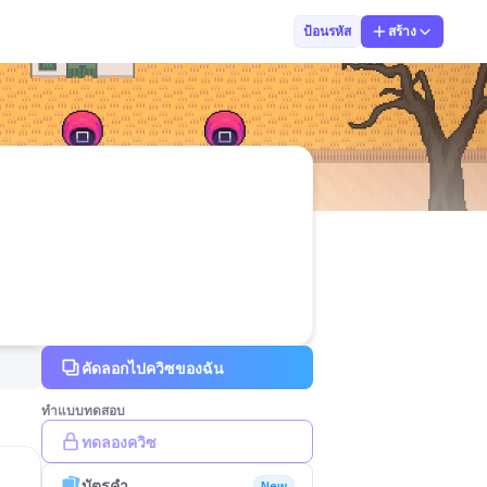
ครูปุ๋ย👇👇💻
ป้อนรหัส
สร้าง
คัดลอกไปควิซของฉัน
ทำแบบทดสอบ
ทดลองควิซ
บัตรคำ
New