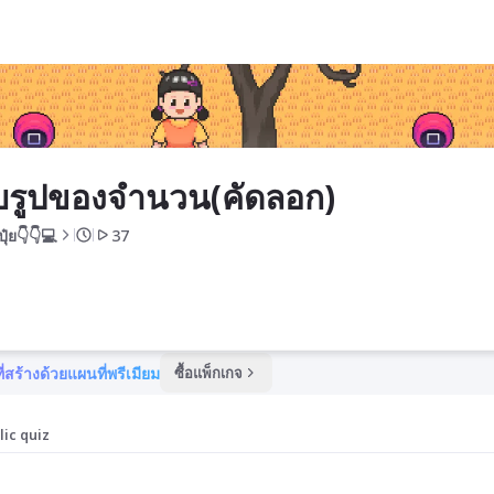
รูปของจำนวน(คัดลอก)
ปุ๋ย👇👇💻
37
ี่สร้างด้วยแผนที่พรีเมียม
ซื้อแพ็กเกจ
lic quiz