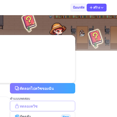
Kru NOI
ป้อนรหัส
สร้าง
คัดลอกไปควิซของฉัน
ทำแบบทดสอบ
ทดลองควิซ
บัตรคำ
New