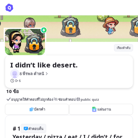
I didn’t like desert.
8 พีรพล คําหนั
เรียงลำดับ
I didn’t like desert.
8 พีรพล คําหนั
6
10 ข้อ
อนุญาตให้คำตอบที่ไม่ถูกต้อง
ซ่อนคำตอบ
public quiz
บัตรคำ
แผ่นงาน
# 1
คำตอบสั้น
Yesterday / pizza / eat / I / didn’t / for 