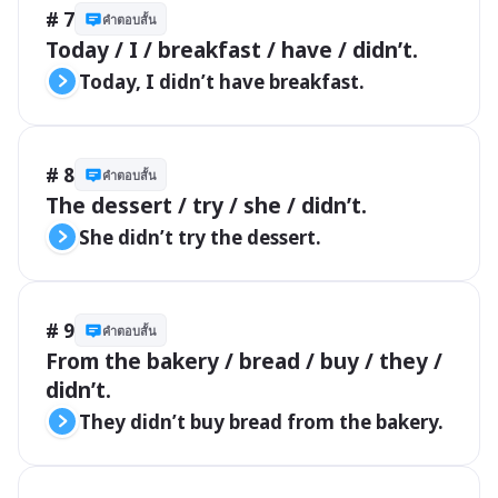
# 7
คำตอบสั้น
Today / I / breakfast / have / didn’t. 
Today, I didn’t have breakfast.
# 8
คำตอบสั้น
The dessert / try / she / didn’t.
She didn’t try the dessert.
# 9
คำตอบสั้น
From the bakery / bread / buy / they / 
didn’t. 
They didn’t buy bread from the bakery.