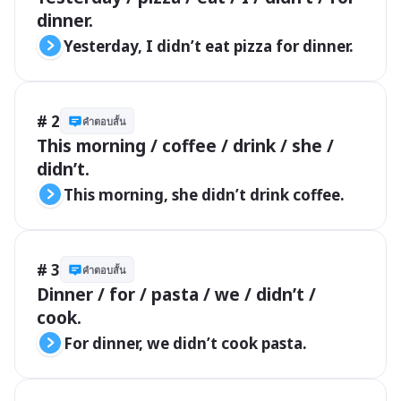
dinner.
Yesterday, I didn’t eat pizza for dinner.
# 2
คำตอบสั้น
This morning / coffee / drink / she / 
didn’t.
This morning, she didn’t drink coffee.
# 3
คำตอบสั้น
Dinner / for / pasta / we / didn’t / 
cook.
For dinner, we didn’t cook pasta.