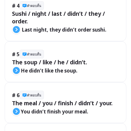
# 4
คำตอบสั้น
Sushi / night / last / didn’t / they / 
order.
 Last night, they didn’t order sushi.
# 5
คำตอบสั้น
The soup / like / he / didn’t. 
He didn’t like the soup.
# 6
คำตอบสั้น
The meal / you / finish / didn’t / your. 
You didn’t finish your meal.