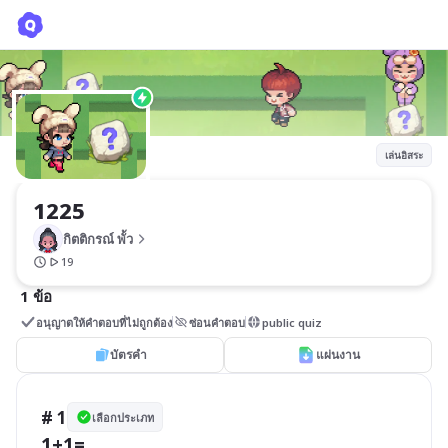
1225
กิตติกรณ์ พั้ว
เล่นอิสระ
1225
กิตติกรณ์ พั้ว
19
1 ข้อ
อนุญาตให้คำตอบที่ไม่ถูกต้อง
ซ่อนคำตอบ
public quiz
บัตรคำ
แผ่นงาน
# 1
เลือกประเภท
1+1=