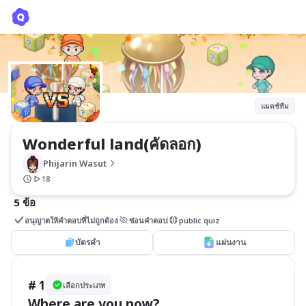
Wonderful land(คัดลอก)
Phijarin Wasut
แมตช์ทีม
Wonderful land(คัดลอก)
Phijarin Wasut
18
5 ข้อ
อนุญาตให้คำตอบที่ไม่ถูกต้อง
ซ่อนคำตอบ
public quiz
บัตรคำ
แผ่นงาน
# 1
เลือกประเภท
Where are you now?