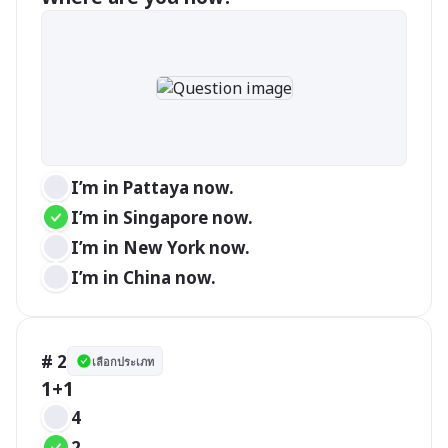
I’m in Pattaya now.
I’m in Singapore now.
I’m in New York now.
I’m in China now.
# 2
เลือกประเภท
1+1
4
2