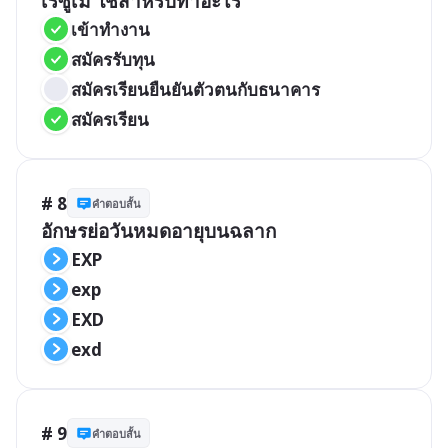
เรซูเม่ ใช้สำหรับทำอะไร
เข้าทำงาน
สมัครรับทุน
สมัครเรียนยืนยันตัวตนกับธนาคาร
สมัครเรียน
# 8
คำตอบสั้น
อักษรย่อวันหมดอายุบนฉลาก
EXP
exp
EXD
exd
# 9
คำตอบสั้น