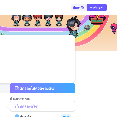
030-4 จิราภรณ์
ป้อนรหัส
สร้าง
คัดลอกไปควิซของฉัน
ทำแบบทดสอบ
ทดลองควิซ
บัตรคำ
New