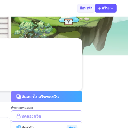
เด็กชายชนาทิตย
ป้อนรหัส
สร้าง
คัดลอกไปควิซของฉัน
ทำแบบทดสอบ
ทดลองควิซ
บัตรคำ
New