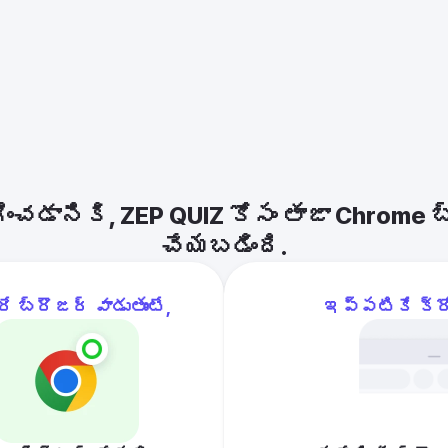
చడానికి, ZEP QUIZ కోసం తాజా Chrome బ్
చేయబడింది.
రే బ్రౌజర్ వాడుతుంటే,
ఇప్పటికే క్రో