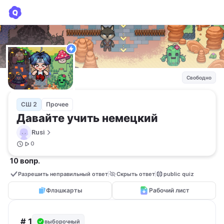
Давайте учить немецкий
Rusi
Свободно
СШ 2
Прочее
Давайте учить немецкий
Rusi
0
10 вопр.
Разрешить неправильный ответ
Скрыть ответ
public quiz
Флэшкарты
Рабочий лист
# 1
выборочный