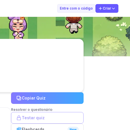
Gabriela Afons
Entre com o código
Criar
Copiar Quiz
Resolver o questionário
Testar quiz
Flashcards
New