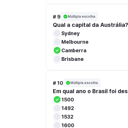
# 9
Múltipla escolha
Qual a capital da Austrália
Sydney
Melbourne
Camberra
Brisbane
# 10
Múltipla escolha
Em qual ano o Brasil foi de
1500
1492
1532
1600