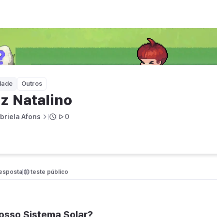
dade
Outros
z Natalino
briela Afons
0
resposta
teste público
nosso Sistema Solar?