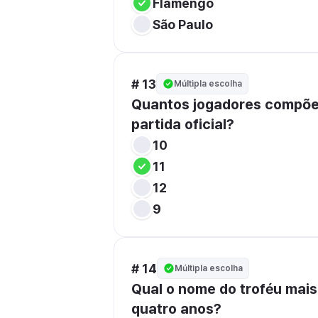
Flamengo
São Paulo
# 13
Múltipla escolha
Quantos jogadores compõe
partida oficial?
10
11
12
9
# 14
Múltipla escolha
Qual o nome do troféu mais
quatro anos?