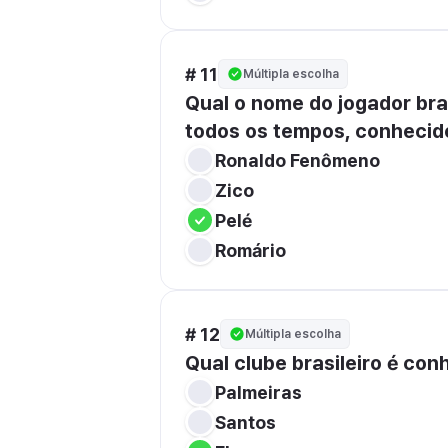
# 11
Múltipla escolha
Qual o nome do jogador bra
todos os tempos, conhecido
Ronaldo Fenômeno
Zico
Pelé
Romário
# 12
Múltipla escolha
Qual clube brasileiro é con
Palmeiras
Santos