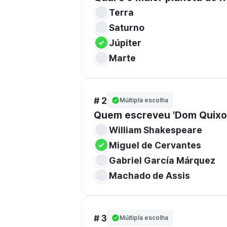
Terra
Saturno
Júpiter
Marte
# 2
Múltipla escolha
Quem escreveu 'Dom Quixo
William Shakespeare
Miguel de Cervantes
Gabriel García Márquez
Machado de Assis
# 3
Múltipla escolha