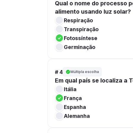
Qual o nome do processo pe
alimento usando luz solar?
Respiração
Transpiração
Fotossíntese
Germinação
# 4
Múltipla escolha
Em qual país se localiza a T
Itália
França
Espanha
Alemanha