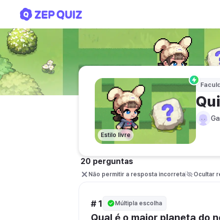
Quiz Natalino
Facul
Qui
Ga
Estilo livre
20 perguntas
Não permitir a resposta incorreta
Ocultar 
# 1
Múltipla escolha
Qual é o maior planeta do 