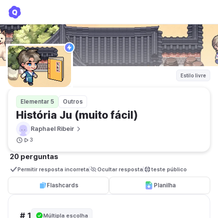
História Ju (muito fácil)
Raphael Ribeir
Estilo livre
Elementar 5
Outros
História Ju (muito fácil) 
Raphael Ribeir
3
20 perguntas
Permitir resposta incorreta
Ocultar resposta
teste público
Flashcards
Planilha
# 1
Múltipla escolha