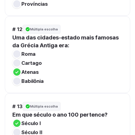
Províncias
# 12
Múltipla escolha
Uma das cidades-estado mais famosas 
da Grécia Antiga era:
Roma
Cartago
Atenas
Babilônia
# 13
Múltipla escolha
Em que século o ano 100 pertence?
Século I
Século II