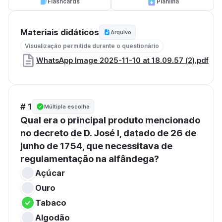
Flashcards
Planilha
Materiais didáticos
Arquivo
Visualização permitida durante o questionário
WhatsApp Image 2025-11-10 at 18.09.57 (2).pdf
# 1
Múltipla escolha
Qual era o principal produto mencionado 
no decreto de D. José I, datado de 26 de 
junho de 1754, que necessitava de 
regulamentação na alfândega?
Açúcar
Ouro
Tabaco
Algodão