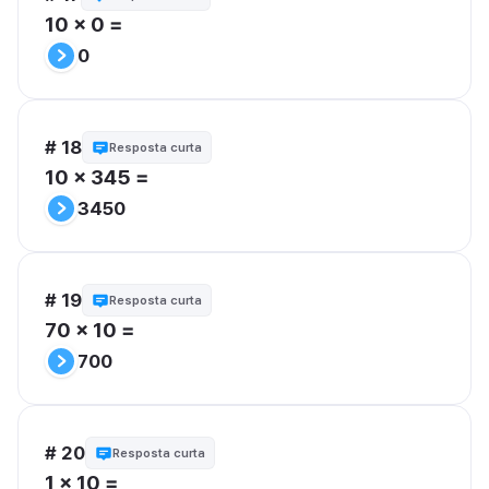
10 x 0 = 
0
# 18
Resposta curta
10 x 345 =
3450
# 19
Resposta curta
70 x 10 =
700
# 20
Resposta curta
1 x 10 = 