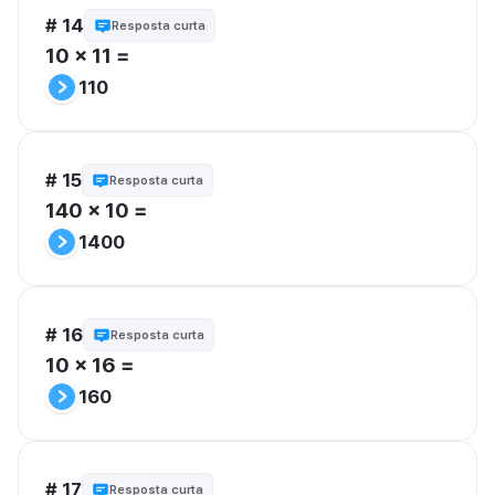
# 14
Resposta curta
10 x 11 =
110
# 15
Resposta curta
140 x 10 = 
1400
# 16
Resposta curta
10 x 16 =
160
# 17
Resposta curta