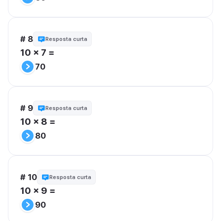
# 8
Resposta curta
10 x 7 =
70
# 9
Resposta curta
10 x 8 =
80
# 10
Resposta curta
10 x 9 =
90