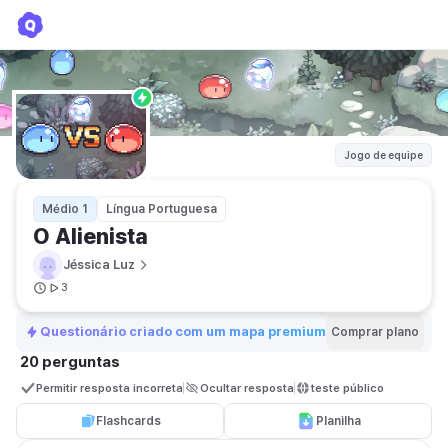
O Alienista
Jéssica Luz
Jogo de equipe
Médio 1
Língua Portuguesa
O Alienista 
Jéssica Luz
3
Questionário criado com um mapa premium
Comprar plano
20 perguntas
Permitir resposta incorreta
Ocultar resposta
teste público
Flashcards
Planilha