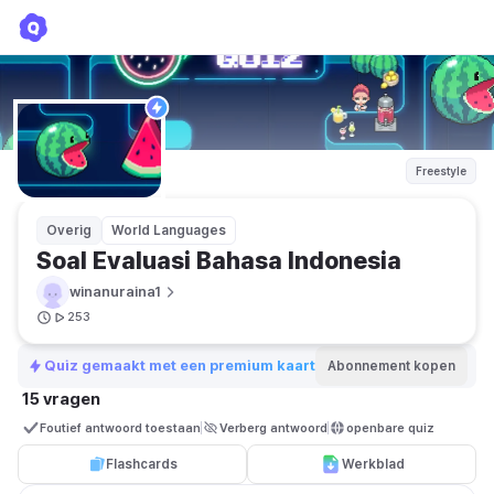
Soal Evaluasi Bahasa Indonesia
winanuraina1
Freestyle
Overig
World Languages
Soal Evaluasi Bahasa Indonesia
winanuraina1
253
Quiz gemaakt met een premium kaart
Abonnement kopen
15 vragen
Foutief antwoord toestaan
Verberg antwoord
openbare quiz
Flashcards
Werkblad