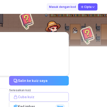
GENEVIEVE THEO
Masuk dengan kod
Cipta
Salin ke kuiz saya
Selesaikan kuiz
Cuba kuiz
Kad imbas
New