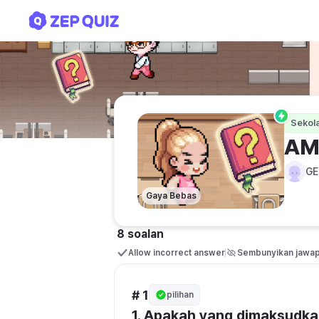
AMBIL TAHU , ELAK KELIR
Sekol
AM
GE
Gaya Bebas
8 soalan
Allow incorrect answer
Sembunyikan jawa
# 1
pilihan
1. Apakah yang dimaksudka