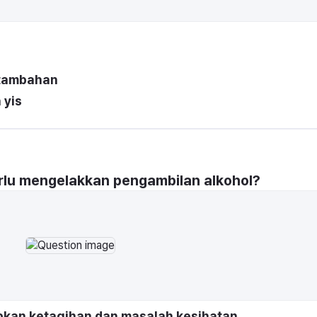
 tambahan
 yis
lu mengelakkan pengambilan alkohol?
bkan ketagihan dan masalah kesihatan