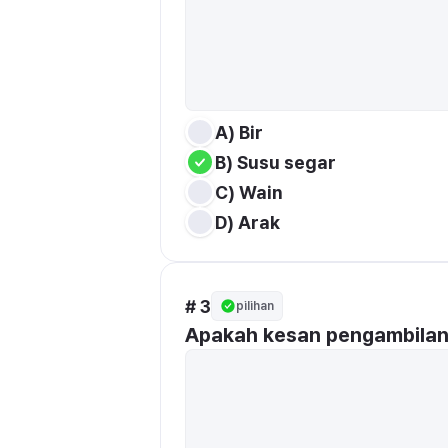
A) Bir
B) Susu segar 
C) Wain
D) Arak
# 3
pilihan
Apakah kesan pengambilan 