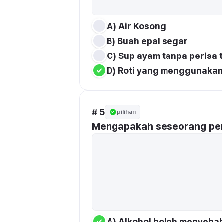
A) Air Kosong
B) Buah epal segar
C) Sup ayam tanpa perisa
D) Roti yang menggunakan
# 5
pilihan
Mengapakah seseorang per
A) Alkohol boleh menyeba