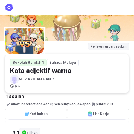
Kata adjektif warna
NUR AZIDAH HAN
Perlawanan berpasukan
Sekolah Rendah 1
Bahasa Melayu
Kata adjektif warna
NUR AZIDAH HAN
5
1 soalan
Allow incorrect answer
Sembunyikan jawapan
public kuiz
Kad imbas
Lbr Kerja
# 1
pilihan