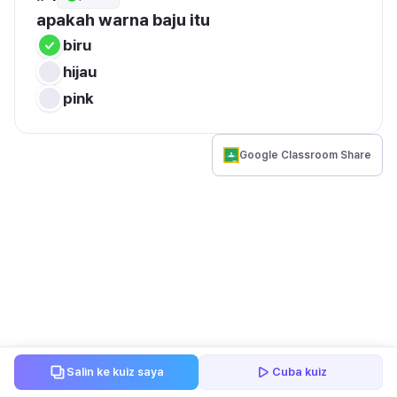
apakah warna baju itu
biru
hijau
pink
Google Classroom Share
Salin ke kuiz saya
Cuba kuiz