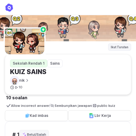
KUIZ SAINS
nik
Ikut Turutan
Sekolah Rendah 1
Sains
KUIZ SAINS
nik
10
10 soalan
Allow incorrect answer
Sembunyikan jawapan
public kuiz
Kad imbas
Lbr Kerja
# 1
Betul/Salah