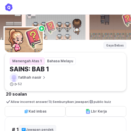
SAINS: BAB 1
fatihah nasir
Gaya Bebas
Menengah Atas 1
Bahasa Melayu
SAINS: BAB 1
fatihah nasir
52
20 soalan
Allow incorrect answer
Sembunyikan jawapan
public kuiz
Kad imbas
Lbr Kerja
# 1
Jawapan pendek