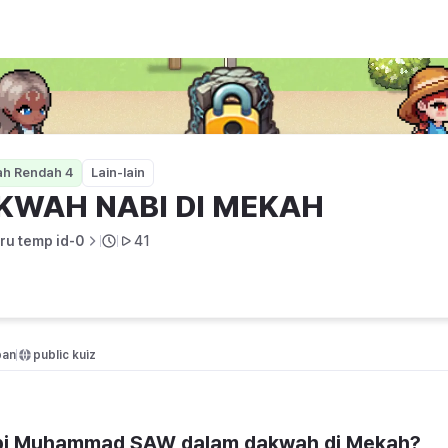
ah Rendah 4
Lain-lain
KWAH NABI DI MEKAH
ru temp id-0
41
pan
public kuiz
bi Muhammad SAW dalam dakwah di Mekah?