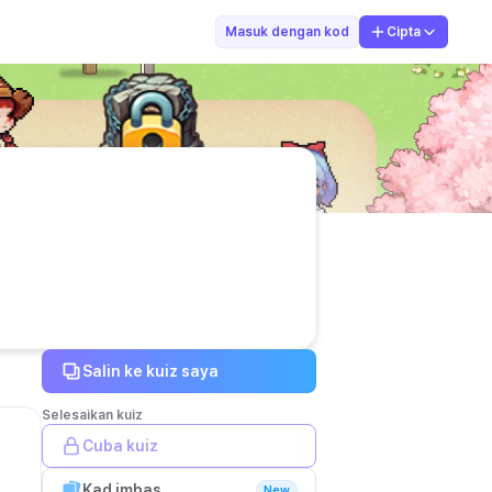
Guru temp id-0
Masuk dengan kod
Cipta
Salin ke kuiz saya
Selesaikan kuiz
Cuba kuiz
Kad imbas
New