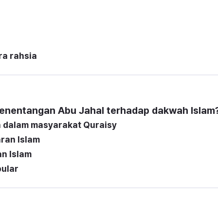
a rahsia
penentangan Abu Jahal terhadap dakwah Islam
dalam masyarakat Quraisy
ran Islam
n Islam
pular