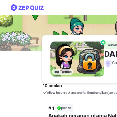
DAKWAH NABI DI MEKAH
Sekol
DA
Gu
Ikut Turutan
10 soalan
Allow incorrect answer
Sembunyikan jawa
# 1
pilihan
Apakah peranan utama Na