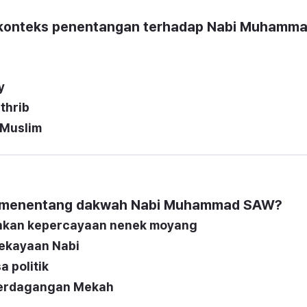
 konteks penentangan terhadap Nabi Muhamma
y
thrib
 Muslim
u menentang dakwah Nabi Muhammad SAW?
nkan kepercayaan nenek moyang
ekayaan Nabi
 politik
 perdagangan Mekah