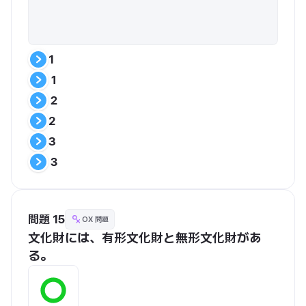
1
１
２
2
3
３
問題 15
OX 問題
文化財には、有形文化財と無形文化財があ
る。