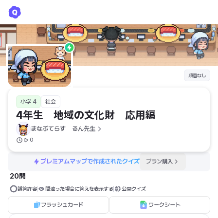
4年生 地域の文化財 応用編
まなぶてらす　るん先生
順番なし
小学 4
社会
4年生　地域の文化財　応用編　
まなぶてらす　るん先生
0
プレミアムマップで作成されたクイズ
プラン購入
20問
誤答許容
間違った場合に答えを表示する
公開クイズ
フラッシュカード
ワークシート