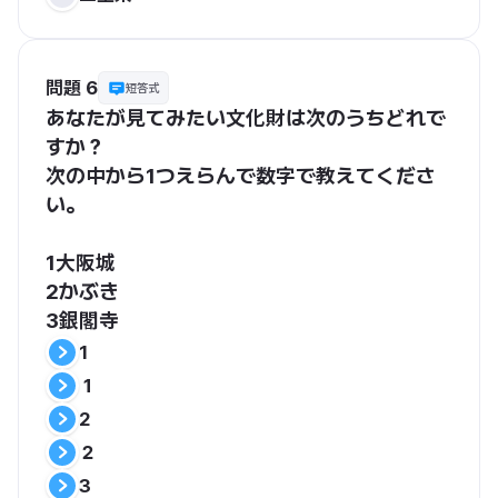
問題 6
短答式
あなたが見てみたい文化財は次のうちどれで
すか？
次の中から1つえらんで数字で教えてくださ
い。
1大阪城　
2かぶき　
3銀閣寺
1
１
2
２
3