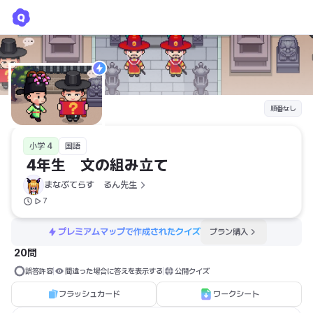
4年生 文の組み立て
まなぶてらす　るん先生
順番なし
小学 4
国語
 4年生　文の組み立て　
まなぶてらす　るん先生
7
プレミアムマップで作成されたクイズ
プラン購入
20問
誤答許容
間違った場合に答えを表示する
公開クイズ
フラッシュカード
ワークシート