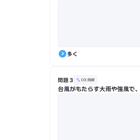
多く
問題 3
OX 問題
台風がもたらす大雨や強風で