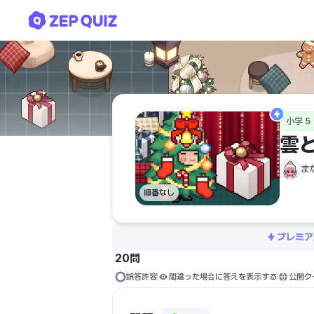
雲と天気の変化 ５年生 理
小学 5
雲
ま
順番なし
プレミア
20問
誤答許容
間違った場合に答えを表示する
公開ク