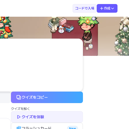
まなぶてらす　マナ先生
コードで入場
作成
クイズをコピー
クイズを解く
クイズを体験
フラッシュカード
New