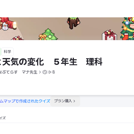
科
科学
と天気の変化　５年生　理科
なぶてらす　マナ先生
8
ムマップで作成されたクイズ
プラン購入
イズ