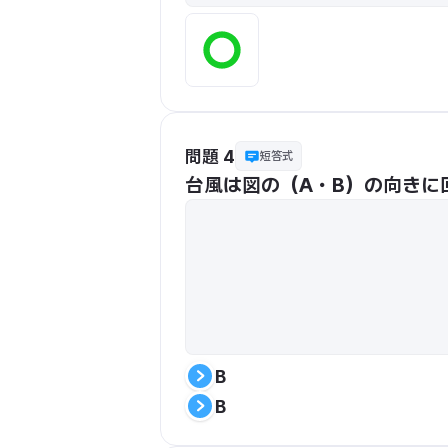
問題 4
短答式
台風は図の（A・B）の向きに
B
B