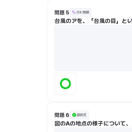
問題 5
OX 問題
台風のアを、「台風の目」と
問題 6
選択式
図のAの地点の様子について