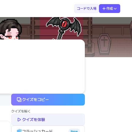
まなぶてらす　るん先生
コードで入場
作成
クイズをコピー
クイズを解く
クイズを体験
フラッシュカード
New