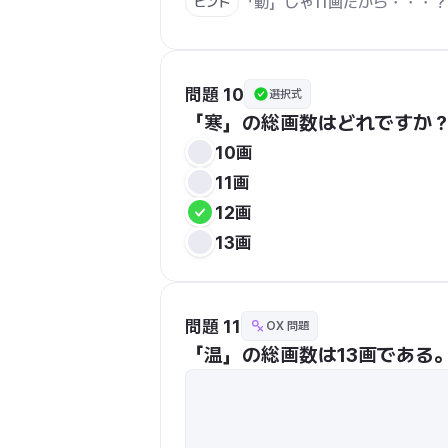
「動」じゃ11画だから・・・？
ヒント
問題 10
選択式
「寒」の総画数はどれですか
10画
11画
12画
13画
問題 11
OX 問題
「温」の総画数は13画である