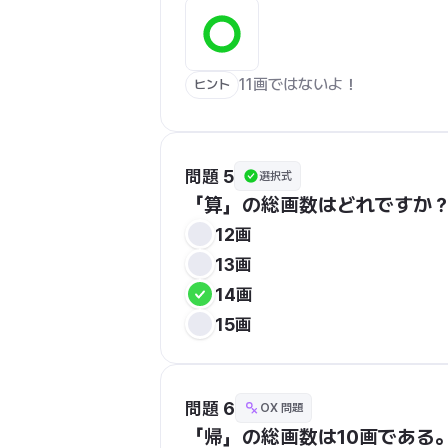
11画ではないよ！
ヒント
問題 5
選択式
「算」の総画数はどれですか
12画
13画
14画
15画
問題 6
OX 問題
「帰」の総画数は10画である