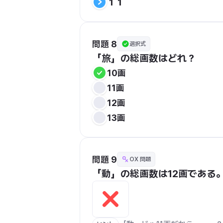
１１
問題 8
選択式
「旅」の総画数はどれ？
10画
11画
12画
13画
問題 9
OX 問題
「動」の総画数は12画である