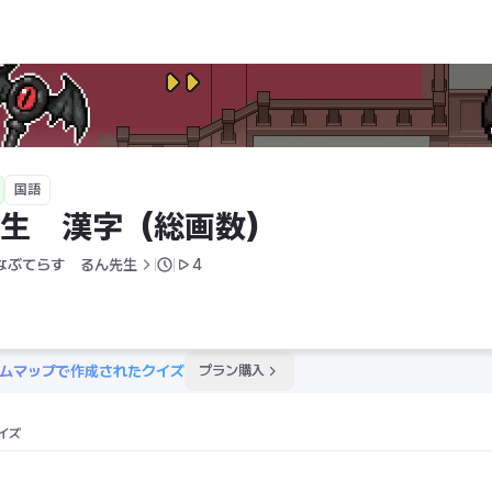
国語
年生　漢字（総画数）　
なぶてらす　るん先生
4
ムマップで作成されたクイズ
プラン購入
イズ