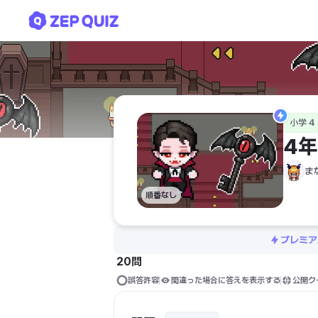
4年生 漢字（総画数）
小学 4
4
ま
順番なし
プレミア
20問
誤答許容
間違った場合に答えを表示する
公開ク