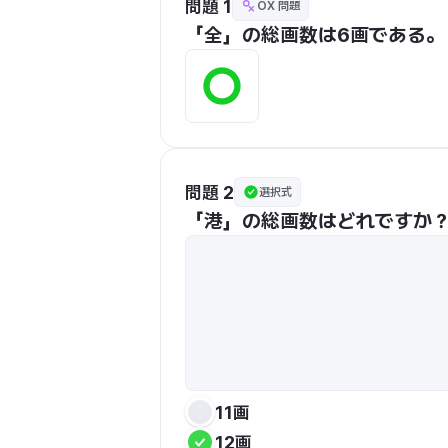
問題 1
OX 問題
「全」の総画数は6画である。
問題 2
選択式
「港」の総画数はどれですか
11画
12画