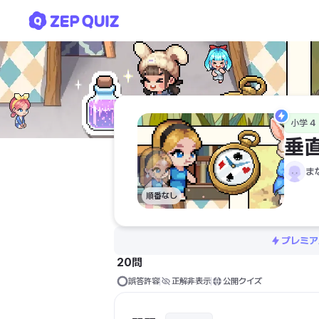
垂直・平行について学ぼう！
小学 4
垂
ま
順番なし
プレミア
20問
誤答許容
正解非表示
公開クイズ