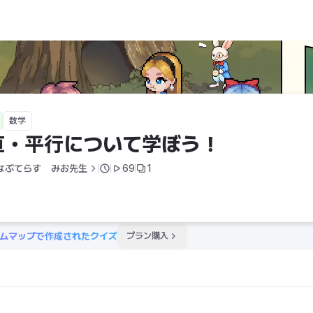
数学
直・平行について学ぼう！
なぶてらす　みお先生
69
1
ムマップで作成されたクイズ
プラン購入