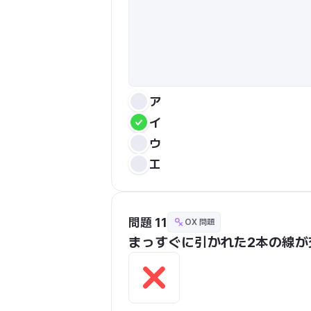
ア
イ
ウ
エ
問題 11
OX 問題
まっすぐに引かれた2本の線