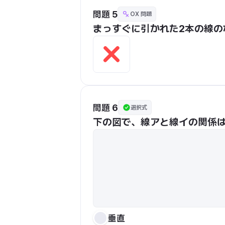
問題 5
OX 問題
まっすぐに引かれた2本の線の
問題 6
選択式
下の図で、線アと線イの関係
垂直