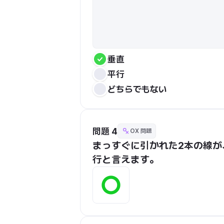
垂直
平行
どちらでもない
問題 4
OX 問題
まっすぐに引かれた2本の線
行と言えます。