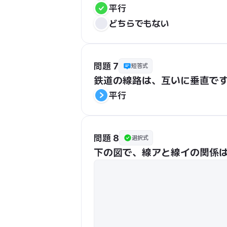
平行
どちらでもない
問題 7
短答式
鉄道の線路は、互いに垂直で
平行
問題 8
選択式
下の図で、線アと線イの関係