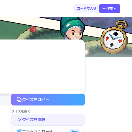
まなぶてらす　みお先生
コードで入場
作成
クイズをコピー
クイズを解く
クイズを体験
フラッシュカード
New