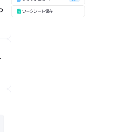
つ
ワークシート保存
ど