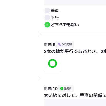
垂直
平行
どちらでもない
問題 9
OX 問題
2本の線が平行であるとき、2
問題 10
選択式
太い線に対して、垂直の関係