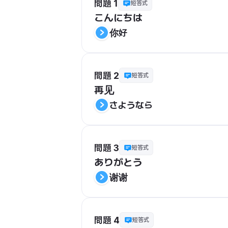
問題 1
短答式
こんにちは
你好
問題 2
短答式
再见
さようなら
問題 3
短答式
ありがとう
谢谢
問題 4
短答式