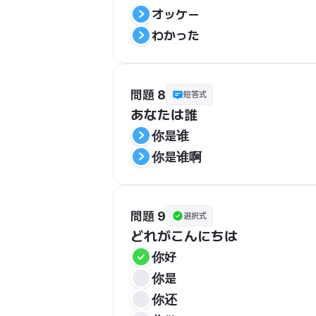
オッケー
わかった
問題 8
短答式
あなたは誰
你是谁
你是谁啊
問題 9
選択式
どれがこんにちは
你好
你是
你还