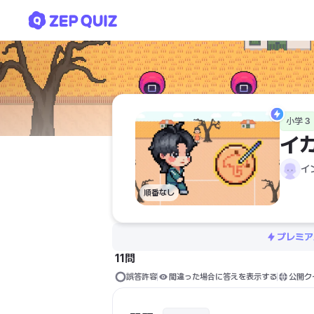
イカゲーム「中国語」
小学 3
イ
イ
順番なし
プレミア
11問
誤答許容
間違った場合に答えを表示する
公開ク