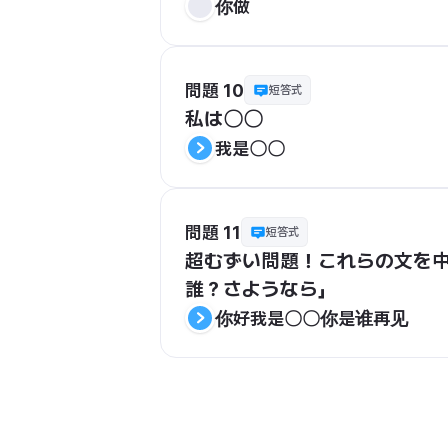
你做
問題 10
短答式
私は〇〇
我是〇〇
問題 11
短答式
超むずい問題！これらの文を
誰？さようなら」
你好我是〇〇你是谁再见