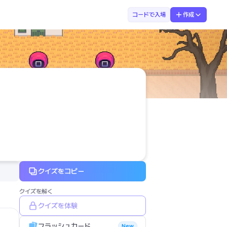
インコ
コードで入場
作成
クイズをコピー
クイズを解く
クイズを体験
フラッシュカード
New