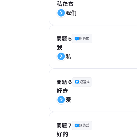
私たち
我们
問題 5
短答式
我
私
問題 6
短答式
好き
爱
問題 7
短答式
好的