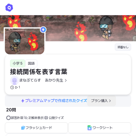
接続関係を表す言葉
まなぶてらす　あかり先生
順番なし
小学 5
国語
接続関係を表す言葉
まなぶてらす　あかり先生
1
プレミアムマップで作成されたクイズ
プラン購入
20問
誤答許容
正解非表示
公開クイズ
フラッシュカード
ワークシート