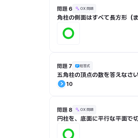
問題 6
OX 問題
角柱の側面はすべて長方形（
問題 7
短答式
五角柱の頂点の数を答えなさ
10
問題 8
OX 問題
円柱を、底面に平行な平面で