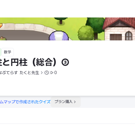
数学
柱と円柱（総合）③
なぶてらす  たくと先生
0
ムマップで作成されたクイズ
プラン購入