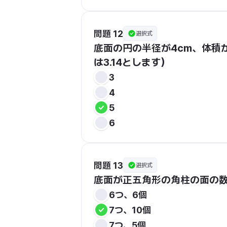
問題 12
選択式
底面の円の半径が4cm、体積が
は3.14とします）
3
4
5
6
問題 13
選択式
底面が正五角形の角柱の面の
6つ、6個
7つ、10個
7つ、5個