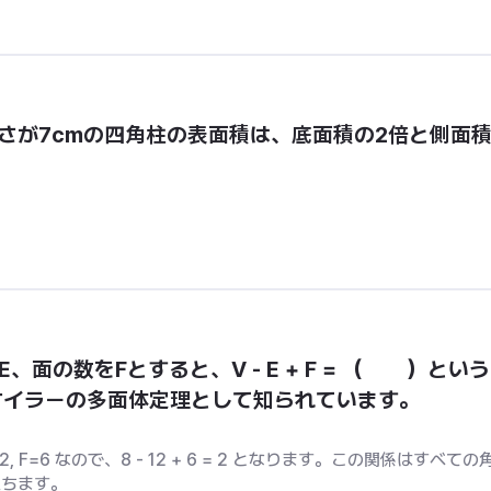
高さが7cmの四角柱の表面積は、底面積の2倍と側面
面の数をFとすると、V - E + F = （　　）という
オイラーの多面体定理として知られています。
立ちます。