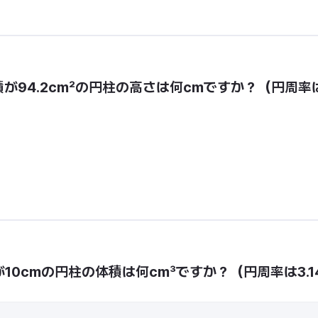
が94.2cm²の円柱の高さは何cmですか？（円周率
10cmの円柱の体積は何cm³ですか？（円周率は3.1