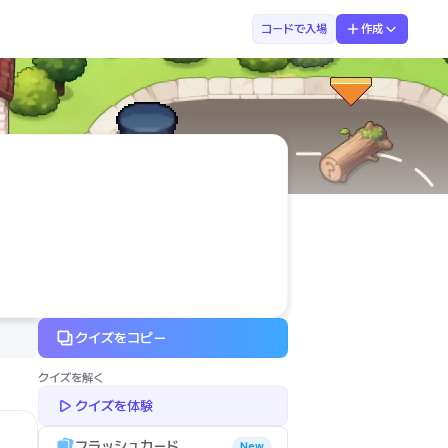
まなぶてらす  たくと先生
コードで入場
作成
クイズをコピー
クイズを解く
クイズを体験
フラッシュカード
New