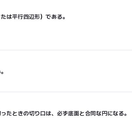
または平行四辺形）である。
い。
切ったときの切り口は、必ず底面と合同な円になる。