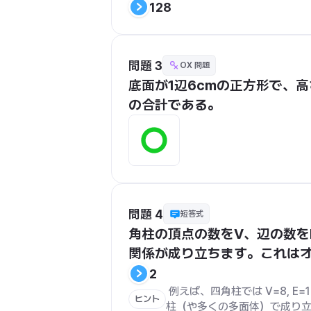
128
問題 3
OX 問題
底面が1辺6cmの正方形で、
の合計である。
問題 4
短答式
角柱の頂点の数をV、辺の数をE、
関係が成り立ちます。これは
2
 例えば、四角柱では V=8, E=12, F=6 なので、8 - 12 + 6 = 2 となります。この関係はすべての角
ヒント
柱（や多くの多面体）で成り