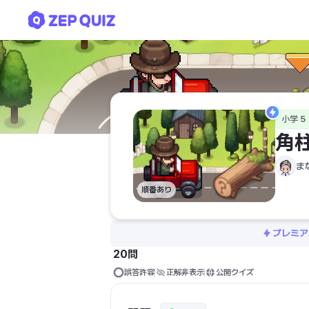
角柱と円柱（総合）③
小学 5
角
ま
順番あり
プレミア
20問
誤答許容
正解非表示
公開クイズ