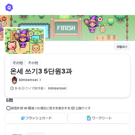
온세 쓰기3 5단원3과
kimsensei
順番あり
その他
その他
온세 쓰기3 5단원3과
kimsensei
-
kimsensei
6
クイズ原作者
5問
誤答許容
間違った場合に答えを表示する
公開クイズ
フラッシュカード
ワークシート