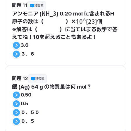
問題 11
短答式
アンモニア (
) 0.20 mol に含まれるH
​NH_3​
原子の数は（　　　　）✕
個
​10^{23}​
※解答は（　　　　）に当てはまる数字で答
えてね！10を超えることもあるよ！
3.6
３．６
問題 12
短答式
銀 (Ag) 54 g の物質量は何 mol？
0.50
0.5
０．５０
０．５