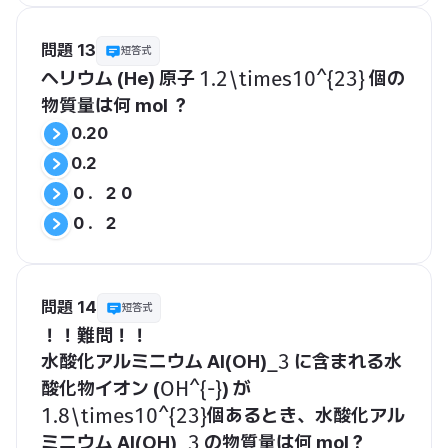
問題 13
短答式
ヘリウム (He) 原子 
 個の
​1.2\times10^{23}​
物質量は何 mol ？
0.20
0.2
０．２０
０．２
問題 14
短答式
！！難問！！
水酸化アルミニウム Al(OH)
 に含まれる水
​_3​
酸化物イオン (
) が 
​OH^{-}​
個あるとき、水酸化アル
​1.8\times10^{23}​
ミニウム Al(OH)
 の物質量は何 mol？
​_3​