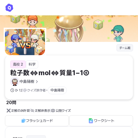
粒子数⇔mol⇔質量1−1⑥
中島陽樹
チーム戦
高校 2
科学
粒子数⇔mol⇔質量1−1⑥
中島陽樹
-
中島陽樹
12
クイズ原作者
20問
正解のみ許容
正解非表示
公開クイズ
フラッシュカード
ワークシート