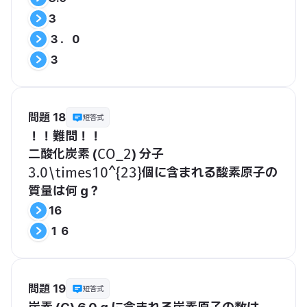
3
３．０
３
問題 18
短答式
！！難問！！
二酸化炭素 (
) 分子 
​CO_2​
個
に含まれる酸素原子の
​3.0\times10^{23}​
質量は何 g？
16
１６
問題 19
短答式