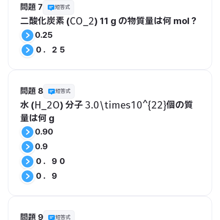
問題 7
短答式
二酸化炭素 (
) 11 g の物質量は何 mol？
​CO_2​
0.25
０．２５
問題 8
短答式
水 (
)
 分子 
個
の質
​H_2O​
​3.0\times10^{22}​
量は何 g
0.90
0.9
０．９０
０．９
問題 9
短答式