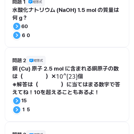
問題 1
短答式
水酸化ナトリウム (NaOH)
 1.5 mol の質量は
何 g？
60
６０
問題 2
短答式
銅 (Cu) 原子 2.5 mol に含まれる銅原子の数
は（　　　　）✕
個
​10^{23}​
※解答は（　　　　）に当てはまる数字で答
えてね！10を超えることもあるよ！
15
１５