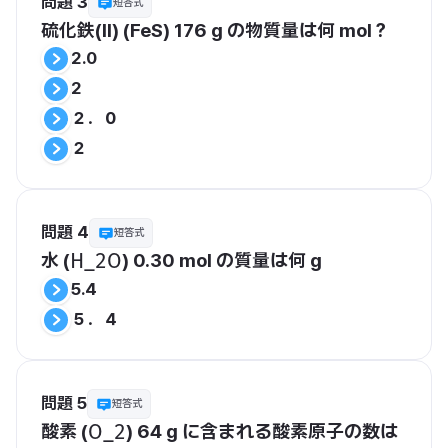
問題 3
短答式
硫化鉄(II) (FeS) 176 g の物質量は何 mol？
2.0
2
２．０
２
問題 4
短答式
水 (
) 0.30 mol の質量は何 g
​H_2O​
5.4
５．４
問題 5
短答式
酸素 (
) 64 g に含まれる酸素原子の数は
​O_2​