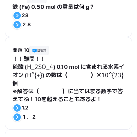
鉄 (Fe) 
0.50 mol
 の質量は何 g？
28
２８
問題 10
短答式
！！難問！！
硫酸 (
) 0.10 mol に含まれる水素イ
​H_2SO_4​
オン (
) の数は（　　　　）✕
​H^{+}​
​10^{23}​
個
※解答は（　　　　）に当てはまる数字で答
えてね！10を超えることもあるよ！
1.2
１．２