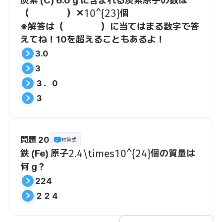
炭素 (C) 6.0 g に含まれる炭素原子の数は
（　　　　）✕
個
​10^{23}​
※解答は（　　　　）に当てはまる数字で答
えてね！10を超えることもあるよ！
3.0
3
３．０
３
問題 20
短答式
鉄 (Fe) 原子
個の質量は
​2.4\times10^{24}​
何 g？
224
２２４