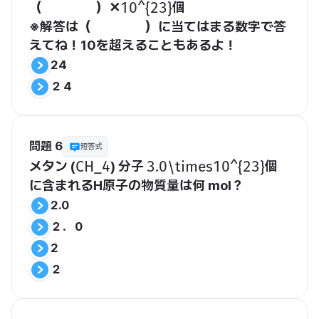
（　　　　）✕
個
​10^{23}​
※解答は（　　　　）に当てはまる数字で答
えてね！10を超えることもあるよ！
24
２４
問題 6
短答式
メタン (
) 分子 
個
​CH_4​
​3.0\times10^{23}​
に含まれるH原子の物質量は何 mol？
2.0
２．０
2
２