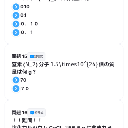
0.10
0.1
０．１０
０．１
問題 15
短答式
窒素 (
) 分子 
 個の質
​N_2​
​1.5\times10^{24}​
量は何 g？
70
７０
問題 16
短答式
！！難問！！
塩化カルシウム CaCl
55.5 g に含まれる