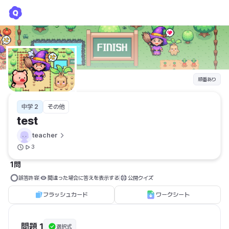
test
teacher
順番あり
中学 2
その他
test
teacher
3
1問
誤答許容
間違った場合に答えを表示する
公開クイズ
フラッシュカード
ワークシート
問題 1
選択式